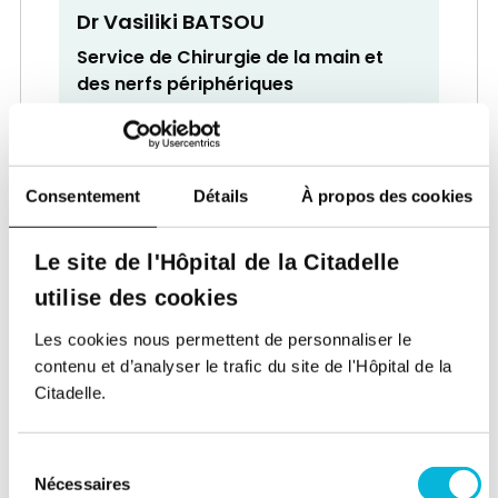
Dr Vasiliki BATSOU
Service de Chirurgie de la main et
des nerfs périphériques
Chirurgien
Consentement
Détails
À propos des cookies
Le site de l'Hôpital de la Citadelle
utilise des cookies
Dr Jacques BECKERS
Les cookies nous permettent de personnaliser le
Service de Cardiologie
contenu et d’analyser le trafic du site de l'Hôpital de la
Citadelle.
Cardiologue
Sélection
Nécessaires
du