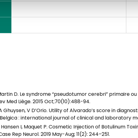
artin D. Le syndrome “pseudotumor cerebri” primaire ou 
Rev Med Liège. 2015 Oct;70(10):488-94.
A Ghuysen, V D’Orio. Utility of Alvarado’s score in diagnos
gica : international journal of clinical and laboratory me
ansen I, Maquet P. Cosmetic Injection of Botulinum Toxi
Case Rep Neurol. 2019 May-Aug; 11(2): 244–251.