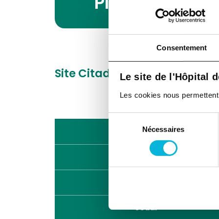
Planning des 
Consentement
Site Citadelle
Boulevard du 
Le site de l'Hôpital 
Les cookies nous permettent de
Sélection
Nécessaires
du
Lundi
consentement
Mardi
Mercredi
Jeudi