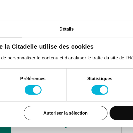
consultations
Détails
12e de Ligne 1,
4000, Liège
de la Citadelle utilise des cookies
 personnaliser le contenu et d’analyser le trafic du site de l'Hôp
Matin
Préférences
Statistiques
Autoriser la sélection