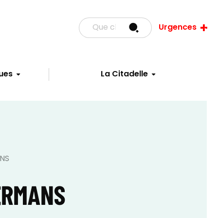
Urgences
ues
La Citadelle
NS
ERMANS