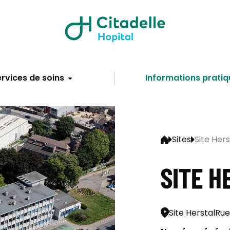
rvices de soins
Informations pratiq
Sites
Site Hers
SITE H
Site Herstal
Rue