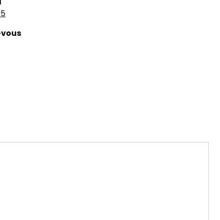
l
05
-vous