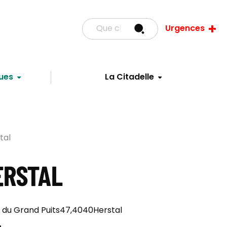
Urgences
ues
La Citadelle
tal
ERSTAL
 du Grand Puits
47,
4040
Herstal