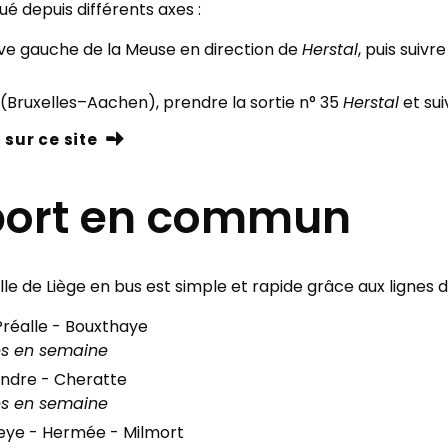
ué depuis différents axes :
 rive gauche de la Meuse en direction de
Herstal
, puis suivr
0 (Bruxelles–Aachen), prendre la sortie n° 35
Herstal
et sui
 sur ce site
sport en commun
ille de Liège en bus est simple et rapide grâce aux lignes 
Préalle - Bouxthaye
es en semaine
ndre - Cheratte
es en semaine
eye - Hermée - Milmort