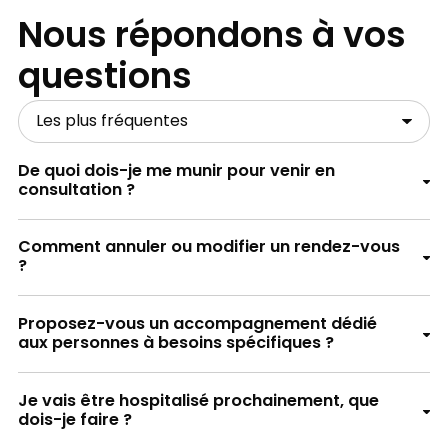
Nous répondons à vos
questions
De quoi dois-je me munir pour venir en
consultation ?
Comment annuler ou modifier un rendez-vous
?
Proposez-vous un accompagnement dédié
aux personnes à besoins spécifiques ?
La liste des médicaments que vous prenez,
Je vais être hospitalisé prochainement, que
avec ou sans ordonnance
dois-je faire ?
Si votre hospitalisation est programmée dans
Les résultats de vos derniers examens