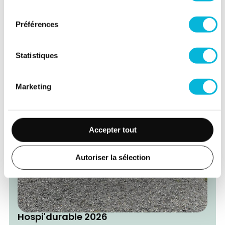
Sport'N Roll - Journée découverte
consentement
Handisport
Préférences
09/09/2026
Statistiques
Marketing
Accepter tout
Autoriser la sélection
Hospi'durable 2026