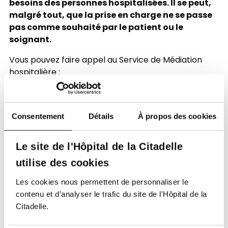
besoins des personnes hospitalisées. Il se peut,
malgré tout, que la prise en charge ne se passe
pas comme souhaité par le patient ou le
soignant.
Vous pouvez faire appel au Service de Médiation
hospitalière :
Si vous êtes patient et vous vous sentez en
désaccord ou en conflit avec un soignant de
l’hôpital
Consentement
Détails
À propos des cookies
Si vous êtes soignant et vous rencontrez des
difficultés dans votre relation avec un patient
Le site de l'Hôpital de la Citadelle
Le médiateur veillera gratuitement à examiner
utilise des cookies
objectivement, de manière impartiale et en toute
Les cookies nous permettent de personnaliser le
indépendance, la plainte déposée. Il entamera une
contenu et d’analyser le trafic du site de l'Hôpital de la
recherche auprès des personnes concernées afin
Citadelle.
d’aboutir à une solution satisfaisante pour toutes les
parties.