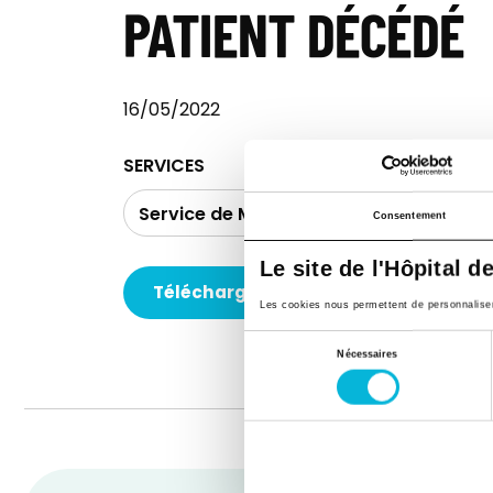
PATIENT DÉCÉDÉ
16/05/2022
SERVICES
Service de Médiation hospitalière
Consentement
Le site de l'Hôpital d
Télécharger le document
Les cookies nous permettent de personnaliser l
Sélection
Nécessaires
du
consentement