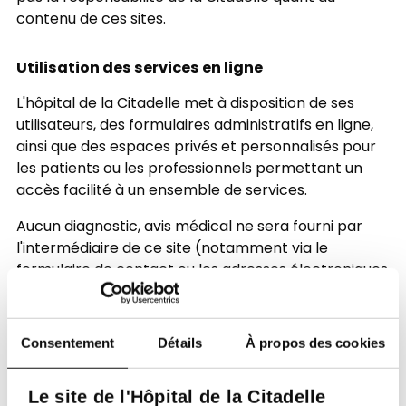
contenu de ces sites.
Utilisation des services en ligne
L'hôpital de la Citadelle met à disposition de ses
utilisateurs, des formulaires administratifs en ligne,
ainsi que des espaces privés et personnalisés pour
les patients ou les professionnels permettant un
accès facilité à un ensemble de services.
Aucun diagnostic, avis médical ne sera fourni par
l'intermédiaire de ce site (notamment via le
formulaire de contact ou les adresses électroniques
qui y sont renseignées). La consultation d'un
médecin ou d'un autre professionnel de la santé en
cas de problème lié à votre santé reste
Consentement
Détails
À propos des cookies
indispensable.
Le site de l'Hôpital de la Citadelle