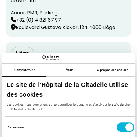
de 8h à 11h
Accès PMR, Parking
+32 (0) 4 321 67 97
Boulevard Gustave Kleyer, 134
4000
Liège
Liège
Centre Léopold
Fermé définitivement : rendez-vous au centre
Consentement
Détails
À propos des cookies
Bavière ou au centre Médical La Chapelle
+32 (0) 4 321 67 97
Le site de l'Hôpital de la Citadelle utilise
Rue Léopold, 54
4000
Liège
des cookies
Les cookies nous permettent de personnaliser le contenu et d’analyser le trafic du site
de l'Hôpital de la Citadelle.
Liège
Sélection
Centre MédiAC
Nécessaires
du
Du lundi au vendredi de 7h30 à 10h30, le samedi