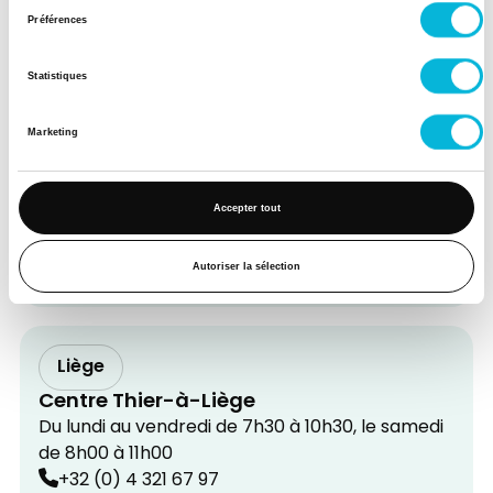
consentement
de 8h à 11h
Préférences
+32 (0) 4 321 67 97
Rue Sainte Walburge, 368
4000
Liège
Statistiques
Marketing
Liège
Centre Saint-Léonard
Accepter tout
Du lundi au samedi de 7h30 à 10h30
+32 (0) 4 321 67 97
Autoriser la sélection
Rue des Franchimontois, 4B
4000
Liège
Liège
Centre Thier-à-Liège
Du lundi au vendredi de 7h30 à 10h30, le samedi
de 8h00 à 11h00
+32 (0) 4 321 67 97