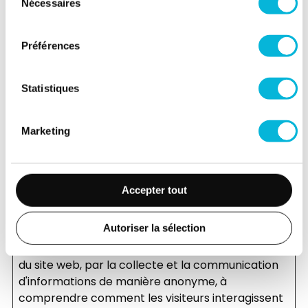
Nécessaires
du
web de retenir des informations qui modifient la
consentement
manière dont le site se comporte ou s’affiche,
comme votre langue préférée ou la région dans
Préférences
laquelle vous vous situez.
Duré
Statistiques
Nom
Fournisseur
Finalité
maxi
conse
Marketing
splashModals
fondation.citadelle.be
En
Persi
[x4]
jobs.citadelle.be
attente
pro.citadelle.be
www.citadelle.be
Accepter tout
Statistiques (2)
Autoriser la sélection
Les cookies statistiques aident les propriétaires
du site web, par la collecte et la communication
d'informations de manière anonyme, à
comprendre comment les visiteurs interagissent