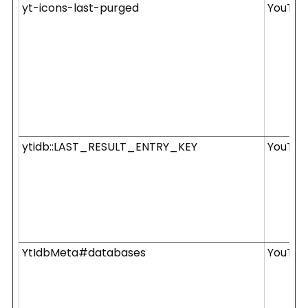
yt-icons-last-purged
YouTub
ytidb::LAST_RESULT_ENTRY_KEY
YouTub
YtIdbMeta#databases
YouTub