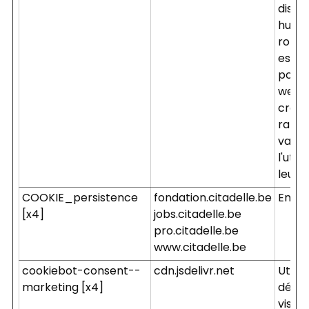
distin
humai
robot
est b
pour l
web a
créer
rappo
valide
l'util
leur s
COOKIE_persistence
fondation.citadelle.be
En at
[x4]
jobs.citadelle.be
pro.citadelle.be
www.citadelle.be
cookiebot-consent--
cdn.jsdelivr.net
Utilis
marketing [x4]
détect
visite