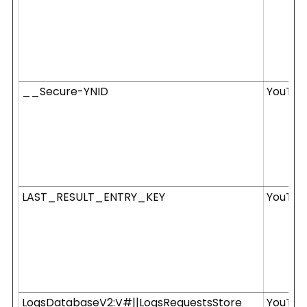
__Secure-YNID
YouTub
LAST_RESULT_ENTRY_KEY
YouTub
LogsDatabaseV2:V#||LogsRequestsStore
YouTub