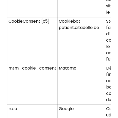
confo
site 
le RG
CookieConsent [x5]
Cookiebot
Stoc
patient.citadelle.be
l'auto
d'util
cooki
le do
actue
l'util
mtm_cookie_consent
Matomo
Déter
l'inte
accep
boîte
cons
du co
rc::a
Google
Ce co
utilis