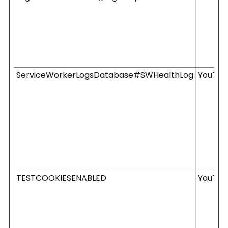
ServiceWorkerLogsDatabase#SWHealthLog
YouTub
TESTCOOKIESENABLED
YouTub