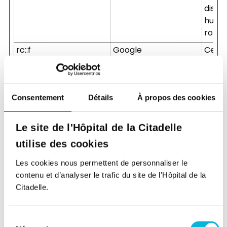
distin
humai
robot
rc::f
Google
Ce co
utilis
distin
humai
robot
Consentement
Détails
À propos des cookies
TS# [x5]
fondation.citadelle.be
Utilis
Le site de l'Hôpital de la Citadelle
jobs.citadelle.be
assur
patient.citadelle.be
sécur
utilise des cookies
pro.citadelle.be
site w
Les cookies nous permettent de personnaliser le
www.citadelle.be
détec
contenu et d’analyser le trafic du site de l'Hôpital de la
fraud
Citadelle.
Préférences (4)
Sélection
Les cookies de préférences permettent à un site