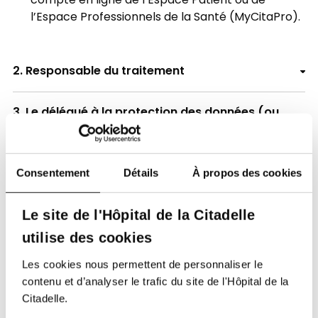
compte en ligne de l’Espace Patient ou de
l’Espace Professionnels de la Santé (MyCitaPro).
2. Responsable du traitement
3. Le délégué à la protection des données (ou
« DPO »)
4. Données traitées
Consentement
Détails
À propos des cookies
,
5. Sur quelles bases utilisons-nous vos
Le site de l'Hôpital de la Citadelle
données ?
E-mail
Direction Générale de l'hôpital de la
utilise des cookies
Citadelle
6. Dans quels buts nous utilisons vos données
Les cookies nous permettent de personnaliser le
Des données d’identification, comme votre
contenu et d’analyser le trafic du site de l'Hôpital de la
nom, prénom, date de naissance, lieu de
Citadelle.
7. Transfert de vos données
naissance, sexe, âge …