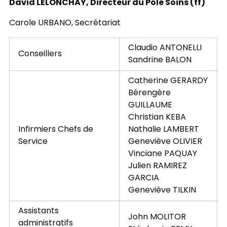
David LELONCHAY, Directeur du Pôle Soins (ff)
Carole URBANO, Secrétariat
Claudio ANTONELLI
Conseillers
Sandrine BALON
Catherine GERARDY
Bérengère
GUILLAUME
Christian KEBA
Infirmiers Chefs de
Nathalie LAMBERT
Service
Geneviève OLIVIER
Vinciane PAQUAY
Julien RAMIREZ
GARCIA
Geneviève TILKIN
Assistants
John MOLITOR
administratifs