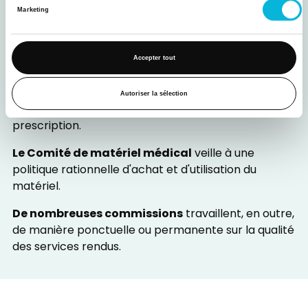
Marketing
Le Comité d'hygiène hospitalière
fait des
propositions de nature à améliorer l'hygiène et à
éviter les infections sur base d'une observation
Accepter tout
permanente des procédures et des résultats.
Le Comité médico-pharmaceutique
veille à une
Autoriser la sélection
politique rationnelle d'approvisionnement et de
prescription.
Le Comité de matériel médical
veille à une
politique rationnelle d'achat et d'utilisation du
matériel.
De nombreuses commissions
travaillent, en outre,
de manière ponctuelle ou permanente sur la qualité
des services rendus.