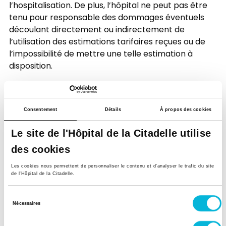
l’hospitalisation. De plus, l’hôpital ne peut pas être
tenu pour responsable des dommages éventuels
découlant directement ou indirectement de
l’utilisation des estimations tarifaires reçues ou de
l’impossibilité de mettre une telle estimation à
disposition.
Le calculateur de frais médicaux est actuellement
Consentement
Détails
À propos des cookies
indisponible.
Le site de l'Hôpital de la Citadelle utilise
des cookies
Vous cherchez d’autres
Les cookies nous permettent de personnaliser le contenu et d’analyser le trafic du site
informations ?
de l'Hôpital de la Citadelle.
Sélection
Nécessaires
du
consentement