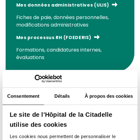
Mes données administratives (ULIS)
Fiches de paie, données personnelles,
modifications administratives
Mes processus RH (FOEDERIS)
Formations, candidatures internes,
évaluations
Consentement
Détails
À propos des cookies
Extranet
Le site de l'Hôpital de la Citadelle
L’extranet est accessible uniquement aux
utilise des cookies
médecins, cadres, managers et leaders
disposant d’une autorisation.
Les cookies nous permettent de personnaliser le