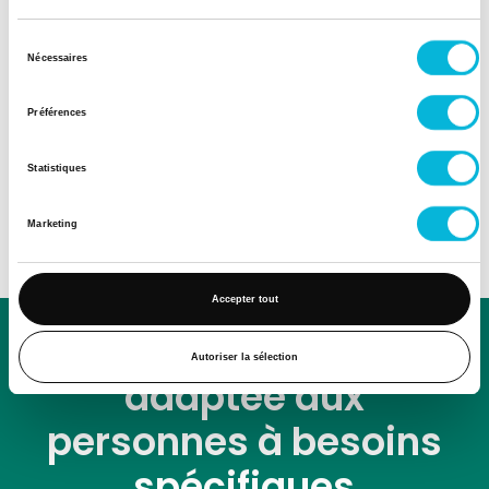
Sélection
Nécessaires
du
consentement
Préférences
Statistiques
Marketing
Accepter tout
Une prise en charge
Autoriser la sélection
adaptée aux
personnes à besoins