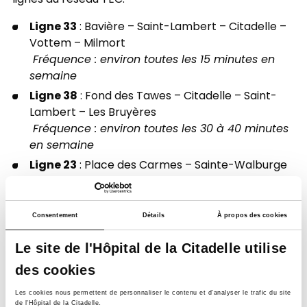
lignes du réseau TEC.
Ligne 33
: Bavière – Saint-Lambert – Citadelle –
Vottem – Milmort
Fréquence : environ toutes les 15 minutes en
semaine
Ligne 38
: Fond des Tawes – Citadelle – Saint-
Lambert – Les Bruyères
Fréquence : environ toutes les 30 à 40 minutes
en semaine
Ligne 23
: Place des Carmes – Sainte-Walburge
– Citadelle
Fréquence : environ toutes les 20 minutes en
semaine
Consentement
Détails
À propos des cookies
Consulter les horaires sur le site ou
Le site de l'Hôpital de la Citadelle utilise
l’application du TEC pour planifier votre
trajet
des cookies
Les cookies nous permettent de personnaliser le contenu et d’analyser le trafic du site
de l'Hôpital de la Citadelle.