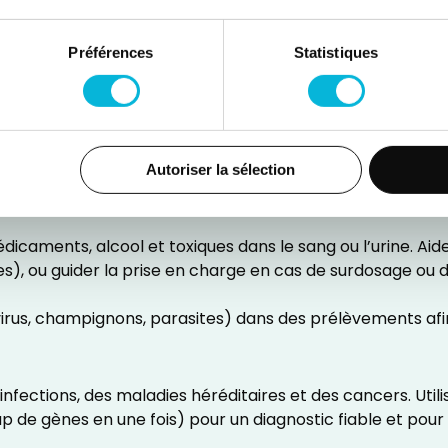
vité
Préférences
Statistiques
pour dépister anémies, infections, troubles de la coagulat
lants
Autoriser la sélection
ines (sucre, cholestérol, enzymes, hormones) pour évaluer 
aments, alcool et toxiques dans le sang ou l’urine. Aide 
s), ou guider la prise en charge en cas de surdosage ou d’
us, champignons, parasites) dans des prélèvements afin d’
fections, des maladies héréditaires et des cancers. Utilise
de gènes en une fois) pour un diagnostic fiable et pour