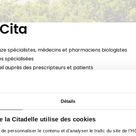
oCita
ze spécialistes, médecins et pharmaciens biologistes
s spécialisées
il auprès des prescripteurs et patients
ence fonctionnant 24h/24 et 7j/7
r
BELAC
sous le numéro de certificat 371-MED
Détails
de la Citadelle utilise des cookies
 personnaliser le contenu et d’analyser le trafic du site de l'Hôp