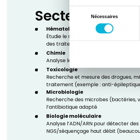
Secteurs d’acti
Sélection
Nécessaires
du
consentement
Hématologie
Étudie le sang (globules, plaquettes) 
des traitements comme les anticoagu
Chimie
Analyse les substances dans le sang/ur
Toxicologie
Recherche et mesure des drogues, médic
traitement (exemple : anti-épileptique
Microbiologie
Recherche des microbes (bactéries, vir
l’antibiotique adapté
Biologie moléculaire
Analyse l’ADN/ARN pour détecter des in
NGS/séquençage haut débit (beaucoup 