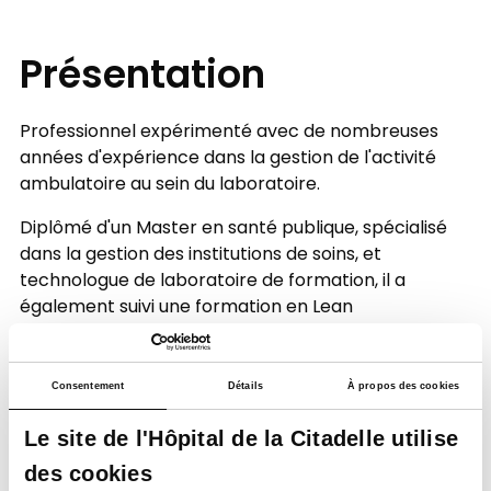
Présentation
Professionnel expérimenté avec de nombreuses
années d'expérience dans la gestion de l'activité
ambulatoire au sein du laboratoire.
Diplômé d'un Master en santé publique, spécialisé
dans la gestion des institutions de soins, et
technologue de laboratoire de formation, il a
également suivi une formation en Lean
Management.
Ses domaines de prédilection sont la gestion des
Consentement
Détails
À propos des cookies
centres de prélèvements, des équipes infirmières,
des coursiers et des relations avec les prescripteurs
Le site de l'Hôpital de la Citadelle utilise
médicaux.
des cookies