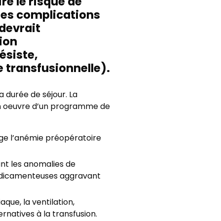
re le risque de
 les complications
 devrait
ion
ésiste,
 transfusionnelle).
a durée de séjour. La
e en oeuvre d’un programme de
ge l’anémie préopératoire
nt les anomalies de
médicamenteuses aggravant
aque, la ventilation,
rnatives à la transfusion.