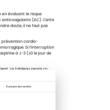
 en évaluant le risque
t anticoagulants (AC). Cette
ndre doute, il ne faut pas
n prévention cardio-
émorragique. Si l’interruption
spirine à J-3 (J0 le jour de
ent. Le tableau repris ci-
tinine (Gault-Cockroft) > 80
 deçà, les intervalles
À propos des cookies