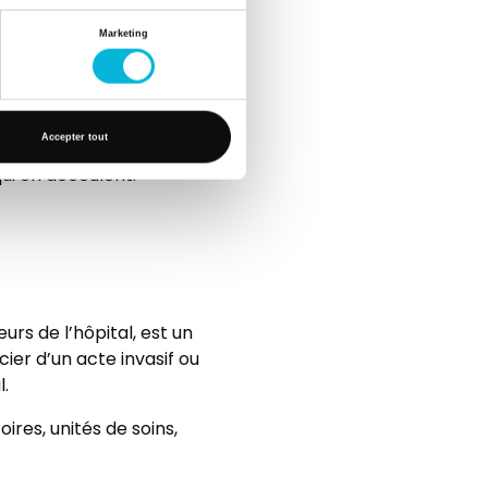
Marketing
ôle essentiel dans la
re fonctionnelle au cabinet
mise en place de mesures
Accepter tout
ui en découlent.
rs de l’hôpital, est un
ier d’un acte invasif ou
l.
ires, unités de soins,