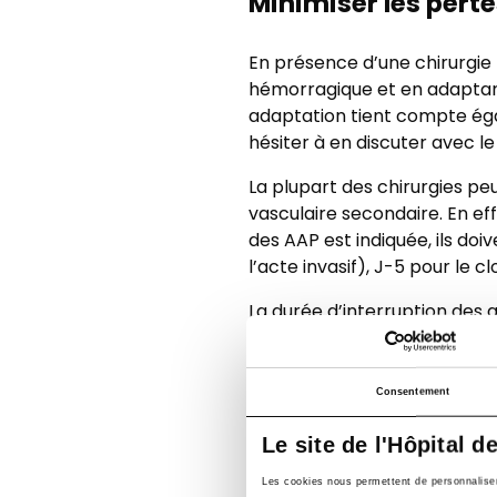
Minimiser les pert
En présence d’une chirurgie
hémorragique et en adaptant
adaptation tient compte égal
hésiter à en discuter avec le 
La plupart des chirurgies pe
vasculaire secondaire. En eff
des AAP est indiquée, ils doiv
l’acte invasif), J-5 pour le c
La durée d’interruption des 
dessous est valable en prés
ml/min pour le dabigatran et
peuvent être allongés selon 
Consentement
Le site de l'Hôpital d
Et le patient âgé ?
Les cookies nous permettent de personnaliser l