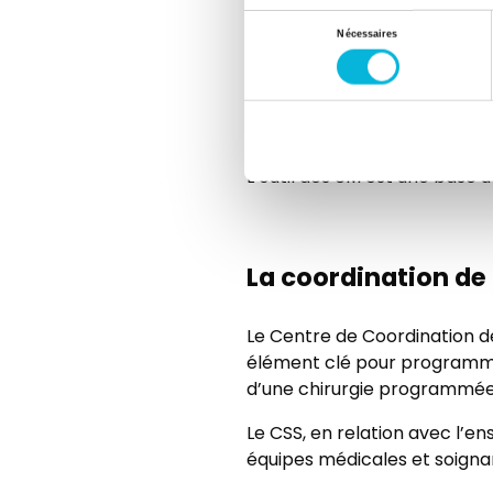
Sélection
Nécessaires
Les modifications physiologiq
du
tolérance des patients âgés 
consentement
permet de préciser le risque
susceptibles de réduire l’in
L’outil des 6M est une base 
La coordination de 
Le Centre de Coordination de
élément clé pour programmer 
d’une chirurgie programmée. I
Le CSS, en relation avec l’en
équipes médicales et soignan