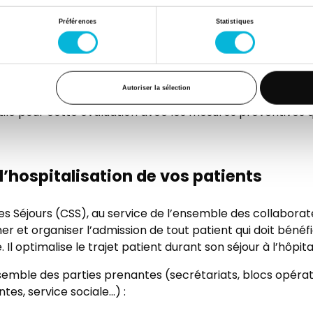
Préférences
Statistiques
ues liées au vieillissement et les comorbidités jouent un r
aux interventions chirurgicales. L’évaluation préopératoi
 péri-opératoire des patients âgés, et de conduire à la 
cidence des complications.
Autoriser la sélection
utile pour cette évaluation avec les mesures préventives q
l’hospitalisation de vos patients
s Séjours (CSS), au service de l’ensemble des collaborateu
et organiser l’admission de tout patient qui doit bénéfic
l optimalise le trajet patient durant son séjour à l’hôpita
semble des parties prenantes (secrétariats, blocs opérato
tes, service sociale…) :