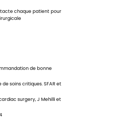
ontacte chaque patient pour
irurgicale
ecommandation de bonne
de soins critiques. SFAR et
diac surgery, J Mehilli et
14