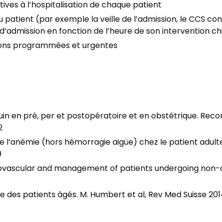
tives à l’hospitalisation de chaque patient
du patient (par exemple la veille de l’admission, le CCS c
d’admission en fonction de l’heure de son intervention ch
tions programmées et urgentes
guin en pré, per et postopératoire et en obstétrique. R
2
 l’anémie (hors hémorragie aigüe) chez le patient adulte 
9
ovascular and management of patients undergoing non-car
e des patients âgés. M. Humbert et al, Rev Med Suisse 20