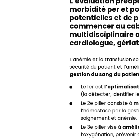
L’évaluation préopé
morbidité per et po
potentielles et de 
commencer au cabi
multidisciplinaire 
cardiologue, géria
L’anémie et la transfusion s
sécurité du patient et l’amé
gestion du sang du patien
l’optimalisa
Le 1er est
(la détecter, identifier 
mi
Le 2e pilier consiste à
l’hémostase par la ges
saignement et anémie.
amélio
Le 3e pilier vise à
l’oxygénation, prévenir 