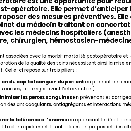
ratoire est une opportunité pour rédui
st-opératoire. Elle permet d’anticiper
proposer des mesures préventives. Elle
net du médecin traitant en concertat
avec les médecins hospitaliers (anesth
tre, chirurgien, hémostasien-médecine
ont associées avec la morbi-mortalité postopératoire et l
lioration de la qualité des soins nécessitent ainsi la mis
t
. Celle-ci repose sur trois piliers :
tion du capital sanguin du patient
en prenant en char
les causes, la corriger avant l’intervention).
nimiser les pertes sanguines
en prévenant et corrigea
tion des anticoagulants, antiagrégants et interactions 
rer la tolérance à l’anémie
en optimisant le débit cardi
et traiter rapidement les infections, en proposant des alte