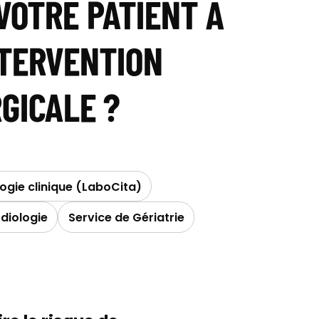
VOTRE PATIENT À
NTERVENTION
GICALE ?
logie clinique (LaboCita)
diologie
Service de Gériatrie