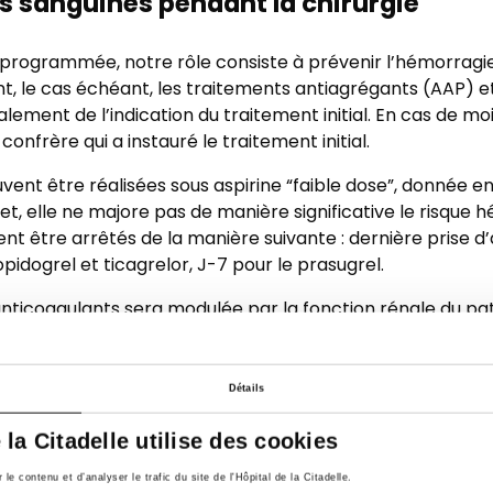
es sanguines pendant la chirurgie
 programmée, notre rôle consiste à prévenir l’hémorragie
, le cas échéant, les traitements antiagrégants (AAP) e
ement de l’indication du traitement initial. En cas de moi
confrère qui a instauré le traitement initial.
uvent être réalisées sous aspirine “faible dose”, donnée e
et, elle ne majore pas de manière significative le risque h
ent être arrêtés de la manière suivante : dernière prise d’a
lopidogrel et ticagrelor, J-7 pour le prasugrel.
anticoagulants sera modulée par la fonction rénale du pati
ence d’une fonction rénale avec une clearance de la créa
 > 50 ml/min pour l’apixaban, edoxaban et rivoroxaban. En
le risque/bénéfice de la procédure.
Détails
e la Citadelle utilise des cookies
e contenu et d’analyser le trafic du site de l'Hôpital de la Citadelle.