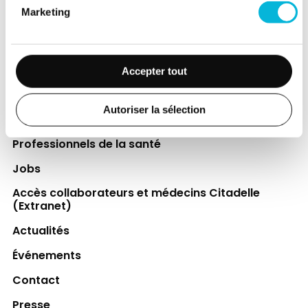
financer des projets qui améliorent
Marketing
directement le bien-être des patients et
leurs proches.
Découvrir la Fondation
Accepter tout
Autoriser la sélection
Espace Patient
Professionnels de la santé
Jobs
Accès collaborateurs et médecins Citadelle
(Extranet)
Actualités
Événements
Contact
Presse