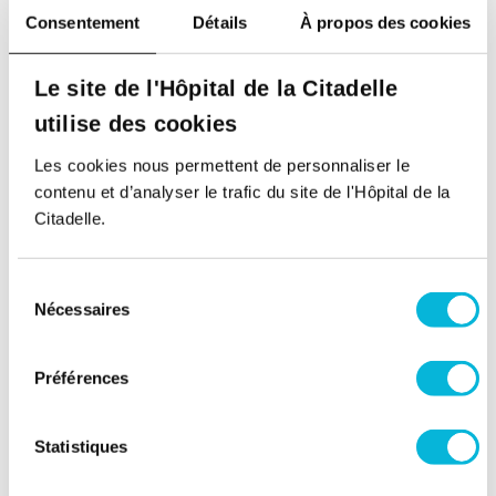
Consentement
Détails
À propos des cookies
Service de Gériatrie
Le site de l'Hôpital de la Citadelle
Contacter le service
utilise des cookies
Les cookies nous permettent de personnaliser le
Retour à tous nos spécialistes
contenu et d’analyser le trafic du site de l'Hôpital de la
Citadelle.
Sélection
Nécessaires
du
consentement
Préférences
Soutenez notre Fondation
Statistiques
Votre don à la Fondation permet de