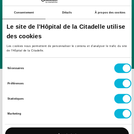
tests de provocation bronchique, allergologie et
tests cutanés
Consentement
Détails
À propos des cookies
Cardiologie : électrocardiographie et holter,
holter de pression artérielle, échographie,
Le site de l'Hôpital de la Citadelle utilise
cardiaque, médecine du sport et tests d'effort
des cookies
Hématologie : chambres à pression positive,
MIBG thérapie
Les cookies nous permettent de personnaliser le contenu et d’analyser le trafic du site
de l'Hôpital de la Citadelle.
Endocrinologie : tests dynamiques
Sélection
Nécessaires
du
consentement
Services associés
Préférences
Statistiques
Banque de lait
Marketing
Voir le service