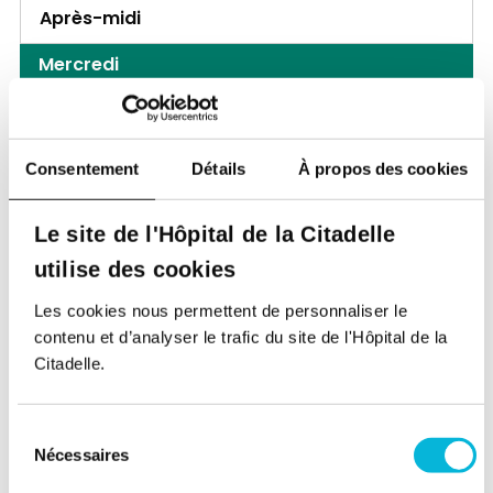
Après-midi
Mercredi
Matin
Après-midi
Consentement
Détails
À propos des cookies
Jeudi
Le site de l'Hôpital de la Citadelle
Matin
utilise des cookies
Après-midi
Les cookies nous permettent de personnaliser le
contenu et d’analyser le trafic du site de l'Hôpital de la
Vendredi
Citadelle.
Matin
Après-midi
Sélection
Nécessaires
du
Samedi
consentement