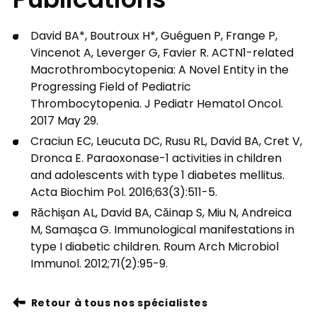
Publications
David BA*, Boutroux H*, Guéguen P, Frange P,
Vincenot A, Leverger G, Favier R. ACTN1-related
Macrothrombocytopenia: A Novel Entity in the
Progressing Field of Pediatric
Thrombocytopenia. J Pediatr Hematol Oncol.
2017 May 29.
Craciun EC, Leucuta DC, Rusu RL, David BA, Cret V,
Dronca E. Paraoxonase-1 activities in children
and adolescents with type 1 diabetes mellitus.
Acta Biochim Pol. 2016;63(3):511-5.
Răchişan AL, David BA, Căinap S, Miu N, Andreica
M, Samaşca G. Immunological manifestations in
type I diabetic children. Roum Arch Microbiol
Immunol. 2012;71(2):95-9.
Retour à tous nos spécialistes