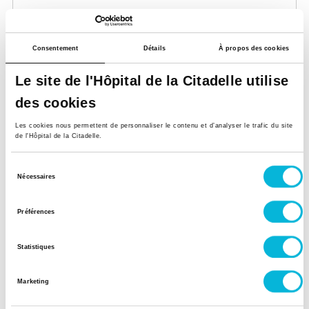
Après-midi
Consentement
Détails
À propos des cookies
Mercredi
Le site de l'Hôpital de la Citadelle utilise
Matin
des cookies
Après-midi
Les cookies nous permettent de personnaliser le contenu et d’analyser le trafic du site
Jeudi
de l'Hôpital de la Citadelle.
Matin
Sélection
Nécessaires
du
Après-midi
consentement
Préférences
Vendredi
Statistiques
Matin
Après-midi
Marketing