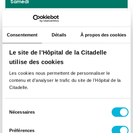
Samedi
Matin
Après-midi
Consentement
Détails
À propos des cookies
Le site de l'Hôpital de la Citadelle
Présentation
utilise des cookies
2007-2014 : obtention du diplôme de médecin,
Les cookies nous permettent de personnaliser le
Université de Liège
contenu et d’analyser le trafic du site de l'Hôpital de la
Citadelle.
2014-2019 : master de spécialisation en pédiatrie,
Université de Liège
2018-2020 : DIU en endocrinologie et
Sélection
diabétologie pédiatrique, Kremlin-Bicêtre, Paris
Nécessaires
du
2021 : DIU en endocrinologie périnatale, Kremlin-
consentement
Bicêtre, Paris
Préférences