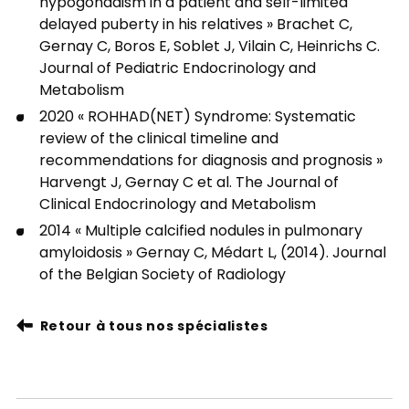
hypogonadism in a patient and self-limited
delayed puberty in his relatives » Brachet C,
Gernay C, Boros E, Soblet J, Vilain C, Heinrichs C.
Journal of Pediatric Endocrinology and
Metabolism
2020 « ROHHAD(NET) Syndrome: Systematic
review of the clinical timeline and
recommendations for diagnosis and prognosis »
Harvengt J, Gernay C et al. The Journal of
Clinical Endocrinology and Metabolism
2014 « Multiple calcified nodules in pulmonary
amyloidosis » Gernay C, Médart L, (2014). Journal
of the Belgian Society of Radiology
Retour à tous nos spécialistes