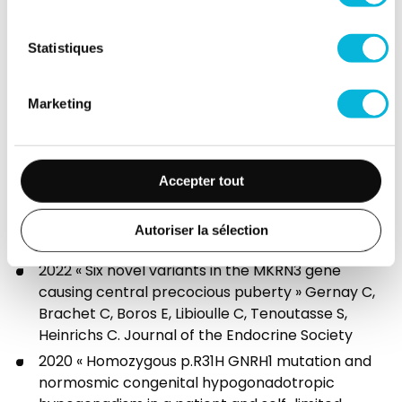
Membre du BESPEED (Belgian Society for
Statistiques
Pediatric Endocrinology and Diabetology) depuis
2019
Marketing
Membre du BASO (Belgian Association for Study
of Obesity) depuis 2023
Accepter tout
Publications
Autoriser la sélection
2022 « Six novel variants in the MKRN3 gene
causing central precocious puberty » Gernay C,
Brachet C, Boros E, Libioulle C, Tenoutasse S,
Heinrichs C. Journal of the Endocrine Society
2020 « Homozygous p.R31H GNRH1 mutation and
normosmic congenital hypogonadotropic