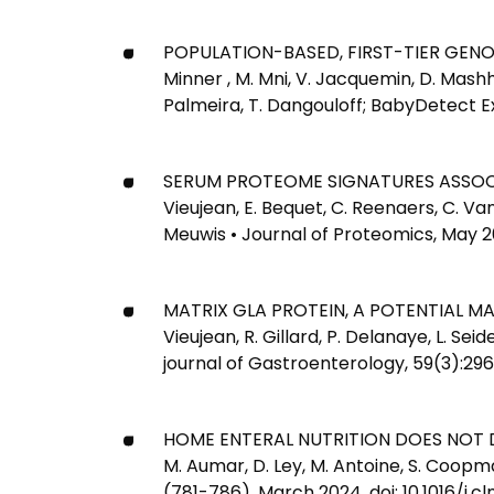
POPULATION-BASED, FIRST-TIER GENOM
Minner , M. Mni, V. Jacquemin, D. Mashh
Palmeira, T. Dangouloff; BabyDetect Ex
SERUM PROTEOME SIGNATURES ASSOCIATE
Vieujean, E. Bequet, C. Reenaers, C. Van
Meuwis • Journal of Proteomics, May 2024
MATRIX GLA PROTEIN, A POTENTIAL MA
Vieujean, R. Gillard, P. Delanaye, L. Seid
journal of Gastroenterology, 59(3):296
HOME ENTERAL NUTRITION DOES NOT DE
M. Aumar, D. Ley, M. Antoine, S. Coopman,