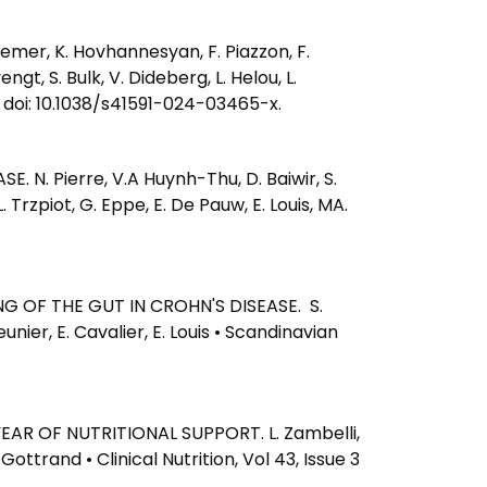
r, K. Hovhannesyan, F. Piazzon, F.
t, S. Bulk, V. Dideberg, L. Helou, L.
. doi: 10.1038/s41591-024-03465-x.
 Pierre, V.A Huynh-Thu, D. Baiwir, S.
 Trzpiot, G. Eppe, E. De Pauw, E. Louis, MA.
 OF THE GUT IN CROHN'S DISEASE. S.
eunier, E. Cavalier, E. Louis • Scandinavian
AR OF NUTRITIONAL SUPPORT. L. Zambelli,
 Gottrand • Clinical Nutrition, Vol 43, Issue 3