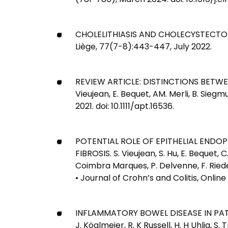
(781-786), March 2024. doi: 10.1016/j.cl
CHOLELITHIASIS AND CHOLECYSTECTOMY IN
Liège, 77(7-8):443-447, July 2022.
REVIEW ARTICLE: DISTINCTIONS BETWEE
Vieujean, E. Bequet, AM. Merli, B. Sie
2021. doi: 10.1111/apt.16536.
POTENTIAL ROLE OF EPITHELIAL ENDO
FIBROSIS. S. Vieujean, S. Hu, E. Bequet, 
Coimbra Marques, P. Delvenne, F. Riede
• Journal of Crohn’s and Colitis, Online 
INFLAMMATORY BOWEL DISEASE IN PATIEN
J. Köglmeier, R. K Russell, H. H Uhlig, S. 