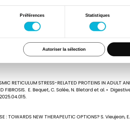
 participe activement à la recherche clinique et translation
Préférences
Statistiques
omaine de la gastro-entérologie pédiatrique.
Autoriser la sélection
SMIC RETICULUM STRESS-RELATED PROTEINS IN ADULT AN
OSIS. E. Bequet, C. Salée, N. Bletard et al. • Digestive 
.2025.04.015.
E : TOWARDS NEW THERAPEUTIC OPTIONS? S. Vieujean, E. Be