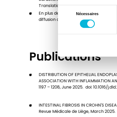
Translationnelle du GIGA.
Sélection
En plus de ses activités cliniques, elle
Nécessaires
du
diffusion des connaissances dans le d
consentement
Publications
DISTRIBUTION OF EPITHELIAL ENDOPLA
ASSOCIATION WITH INFLAMMATION AND FIBR
1197 – 1208, June 2025. doi: 10.1016/j.dld
INTESTINAL FIBROSIS IN CROHN'S DISEAS
Revue Médicale de Liège, March 2025.