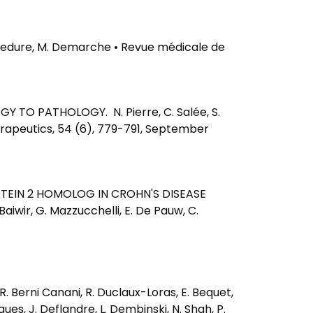
. Ledure, M. Demarche • Revue médicale de
 TO PATHOLOGY. N. Pierre, C. Salée, S.
herapeutics, 54 (6), 779-791, September
TEIN 2 HOMOLOG IN CROHN'S DISEASE
.Baiwir, G. Mazzucchelli, E. De Pauw, C.
erni Canani, R. Duclaux-Loras, E. Bequet,
rigues, J. Deflandre, L. Dembinski, N. Shah, P.