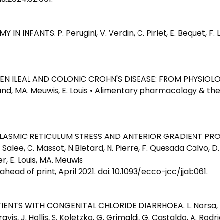
nu.2024.02.001.
 INFANTS. P. Perugini, V. Verdin, C. Pirlet, E. Bequet, F
N ILEAL AND COLONIC CROHN'S DISEASE: FROM PHYSIOLOGY
gmund, MA. Meuwis, E. Louis • Alimentary pharmacology & t
PLASMIC RETICULUM STRESS AND ANTERIOR GRADIENT PRO
C. Salee, C. Massot, N.Bletard, N. Pierre, F. Quesada Calvo, D
r, E. Louis, MA. Meuwis
ahead of print, April 2021. doi: 10.1093/ecco-jcc/jjab061.
TS WITH CONGENITAL CHLORIDE DIARRHOEA. L. Norsa, R. B
Travis, J. Hollis, S. Koletzko, G. Grimaldi, G. Castaldo, A. Rod