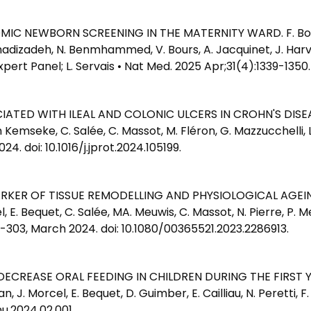
IC NEWBORN SCREENING IN THE MATERNITY WARD. F. Boeme
adizadeh, N. Benmhammed, V. Bours, A. Jacquinet, J. Harveng
pert Panel; L. Servais • Nat Med. 2025 Apr;31(4):1339-1350
D WITH ILEAL AND COLONIC ULCERS IN CROHN'S DISEASE. N.
 Kemseke, C. Salée, C. Massot, M. Fléron, G. Mazzucchelli, L.
. doi: 10.1016/j.jprot.2024.105199.
RKER OF TISSUE REMODELLING AND PHYSIOLOGICAL AGEING
el, E. Bequet, C. Salée, MA. Meuwis, C. Massot, N. Pierre, P. M
-303, March 2024. doi: 10.1080/00365521.2023.2286913.
CREASE ORAL FEEDING IN CHILDREN DURING THE FIRST YE
 J. Morcel, E. Bequet, D. Guimber, E. Cailliau, N. Peretti, F.