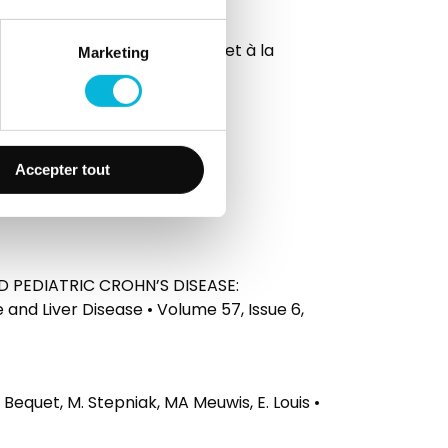
nelle, ainsi qu’à la formation et à la
Marketing
Accepter tout
D PEDIATRIC CROHN’S DISEASE:
and Liver Disease • Volume 57, Issue 6,
quet, M. Stepniak, MA Meuwis, E. Louis •