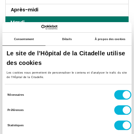
Après-midi
Mardi
Matin
Consentement
Détails
À propos des cookies
Après-midi
Le site de l'Hôpital de la Citadelle utilise
Mercredi
des cookies
Matin
Les cookies nous permettent de personnaliser le contenu et d’analyser le trafic du site
de l'Hôpital de la Citadelle.
Après-midi
Sélection
Nécessaires
Jeudi
du
consentement
Matin
Préférences
Après-midi
Statistiques