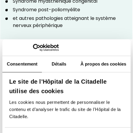
Syndrome myasthénique congénital
Syndrome post-poliomyélite
et autres pathologies atteignant le système
nerveux périphérique
Consentement
Détails
À propos des cookies
Une collaboration
étroite avec les
Le site de l'Hôpital de la Citadelle
acteurs de
utilise des cookies
première ligne
Les cookies nous permettent de personnaliser le
contenu et d’analyser le trafic du site de l'Hôpital de la
Citadelle.
Le CRMN accorde une importance
particulière à la collaboration avec les