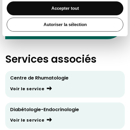
Trou maculaire et membrane
Accepter tout
épirétinienne, syndrome de traction
vitréo-maculaire
Autoriser la sélection
Uvéite
Services associés
Centre de Rhumatologie
Voir le service
Diabétologie-Endocrinologie
Voir le service