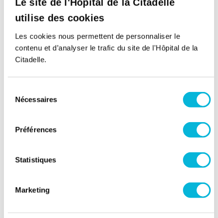
DMLA
Le site de l'Hôpital de la Citadelle
Glaucome
utilise des cookies
Maladie de Basedow
Les cookies nous permettent de personnaliser le
Maladies de la cornée
contenu et d’analyser le trafic du site de l'Hôpital de la
Occlusion veineuse et artérielle
Citadelle.
rétinienne
Pathologies de cornée : kératocône,
Sélection
ulcère
Nécessaires
du
Pathologie neuro-visuelle de l’enfant et
consentement
de l’adulte
Préférences
Pathologies traumatiques de l’œil et
luxation de cristallin ou d’implant
Rétinopathie diabétique
Statistiques
Strabisme
Troubles de la réfraction (myopie,
Marketing
hypermétropie, astigmatisme,
presbytie)