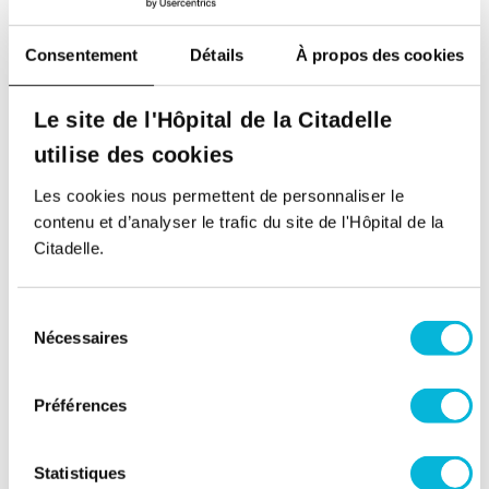
Vendredi
Matin
Consentement
Détails
À propos des cookies
Après-midi
Le site de l'Hôpital de la Citadelle
Samedi
utilise des cookies
Matin
Les cookies nous permettent de personnaliser le
contenu et d’analyser le trafic du site de l'Hôpital de la
Après-midi
Citadelle.
Site Laveu
Rue des Wallons 72,
4000, Liège
Sélection
Nécessaires
du
consentement
Lundi
Préférences
Matin
Après-midi
Statistiques