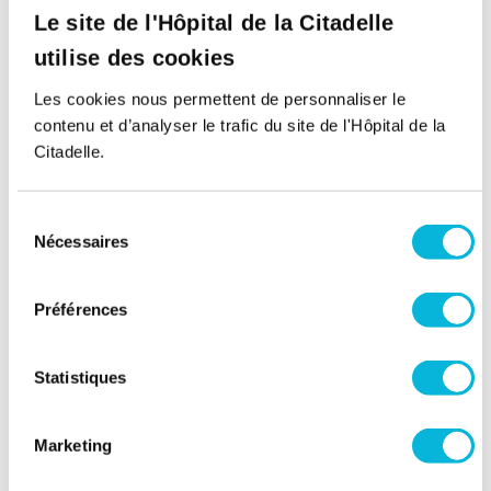
Le site de l'Hôpital de la Citadelle
Mercredi
utilise des cookies
Matin
Les cookies nous permettent de personnaliser le
Après-midi
contenu et d’analyser le trafic du site de l'Hôpital de la
Citadelle.
Jeudi
Matin
Sélection
Nécessaires
du
Après-midi
consentement
Vendredi
Préférences
Matin
Statistiques
Après-midi
Samedi
Marketing
Matin