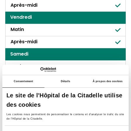
Après-midi
Vendredi
Matin
Après-midi
Samedi
Matin
Après-midi
Consentement
Détails
À propos des cookies
Site Laveu
Le site de l'Hôpital de la Citadelle utilise
Rue des Wallons 72,
4000, Liège
des cookies
Les cookies nous permettent de personnaliser le contenu et d’analyser le trafic du site
Lundi
de l'Hôpital de la Citadelle.
Matin