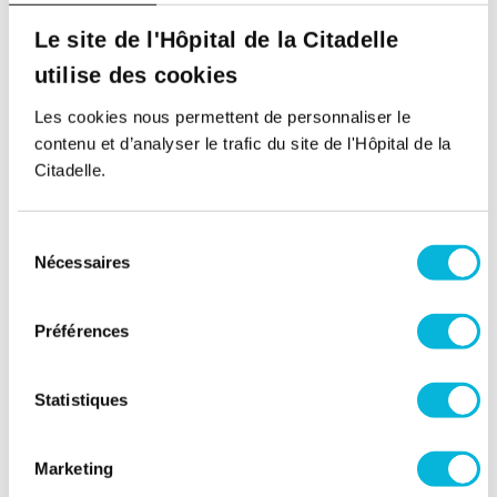
Service d'Hématologie
Hématologue - Chef de Service
Le site de l'Hôpital de la Citadelle
utilise des cookies
Les cookies nous permettent de personnaliser le
contenu et d’analyser le trafic du site de l'Hôpital de la
Citadelle.
Sélection
Nécessaires
du
Pr Vincent RIGO
consentement
Service de Néonatologie
Préférences
Néonatologue - Chef de Service
Statistiques
Marketing