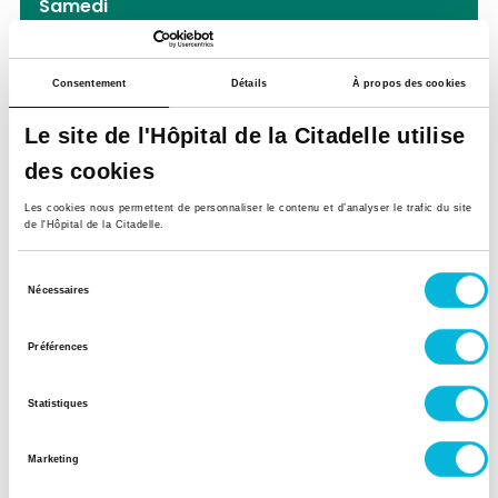
Samedi
Matin
Consentement
Détails
À propos des cookies
Après-midi
Le site de l'Hôpital de la Citadelle utilise
des cookies
Présentation
Les cookies nous permettent de personnaliser le contenu et d’analyser le trafic du site
de l'Hôpital de la Citadelle.
Expertises
Sélection
Nécessaires
du
consentement
Ponction-biopsie rénale échoguidée
Préférences
Néphrologie obstétricale et prééclampsie
Maladies systémiques
Statistiques
Suivi et gestion des abords vasculaires
Marketing