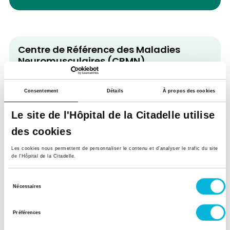
Centre de Référence des Maladies
Neuromusculaires (CRMN)
Contacter le service
Consentement
Détails
À propos des cookies
Le site de l'Hôpital de la Citadelle utilise
Service de Neurologie
des cookies
Contacter le service
Les cookies nous permettent de personnaliser le contenu et d’analyser le trafic du site
de l'Hôpital de la Citadelle.
Sélection
Retour à tous nos spécialistes
Nécessaires
du
consentement
Préférences