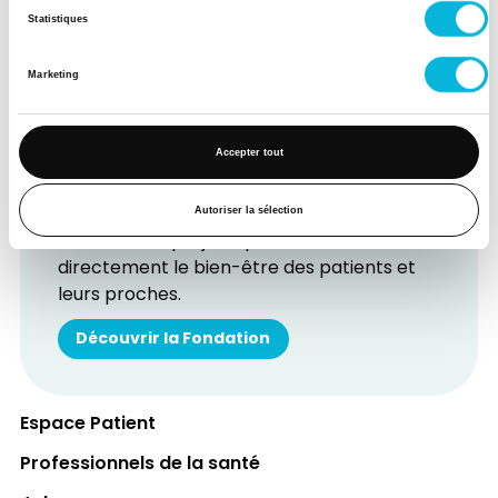
Statistiques
Marketing
Accepter tout
Soutenez notre Fondation
Votre don à la Fondation permet de
Autoriser la sélection
financer des projets qui améliorent
directement le bien-être des patients et
leurs proches.
Découvrir la Fondation
Espace Patient
Professionnels de la santé