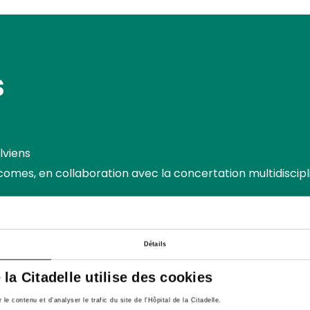
s
lviens
comes, en collaboration avec la concertation multidiscipl
mélanome, carcinome spinocellulaire, tumeur de Mercke
essie, voies urinaires, prostate et séminome)
Détails
ux
e la Citadelle utilise des cookies
e contenu et d’analyser le trafic du site de l'Hôpital de la Citadelle.