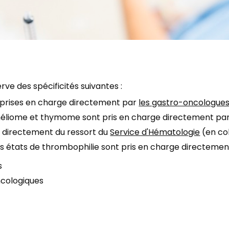
ve des spécificités suivantes :
t prises en charge directement par
les gastro-oncologue
héliome et thymome sont pris en charge directement pa
 directement du ressort du
Service d'Hématologie
(en co
es états de thrombophilie sont pris en charge directemen
s
ncologiques