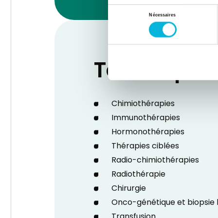
Sélection
Nécessaires
du
consentement
Technique
Chimiothérapies
Immunothérapies
Hormonothérapies
Thérapies ciblées
Radio-chimiothérapies
Radiothérapie
Chirurgie
Onco-génétique et biopsie l
Transfusion