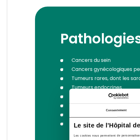
Pathologie
Cancers du sein
Cancers gynécologiques pe
Tumeurs rares, dont les sar
Tumeurs endocrines
Tumeurs dermatologiques (
Cancers urologiques (rein, v
Consentement
Tumeurs ORL
Tumeurs du système nerve
Le site de l'Hôpital d
Les cookies nous permettent de personnaliser l