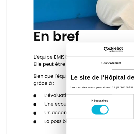
En bref
L’équipe EMISCA agit en collaboration avec 
Elle peut être sollicitée par les soignants 
Consentement
Bien que l’équipe ne réalise pas de soins de
Le site de l'Hôpital d
grâce à :
Les cookies nous permettent de personnaliser l
L’évaluation et le suivi de la douleur,
Sélection
Nécessaires
Une écoute attentive et un soutien ps
du
Un accompagnement dans la réflexion 
consentement
La possibilité d’un suivi de deuil, si bes