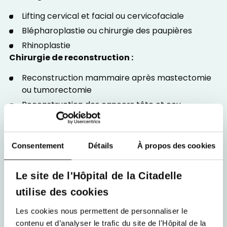
Lifting cervical et facial ou cervicofaciale
Blépharoplastie ou chirurgie des paupières
Rhinoplastie
Chirurgie de reconstruction :
Reconstruction mammaire après mastectomie
ou tumorectomie
Reconstruction des cancers tête et cou
Chirurgie des tumeurs cutanées
Body countouring :
Consentement
Détails
À propos des cookies
Abdominoplastie
Torso plastie
Le site de l'Hôpital de la Citadelle
Bodylift
utilise des cookies
Brachioplastie ou lifting de bras
Les cookies nous permettent de personnaliser le
Cruroplastie ou lifting de cuisses
contenu et d’analyser le trafic du site de l'Hôpital de la