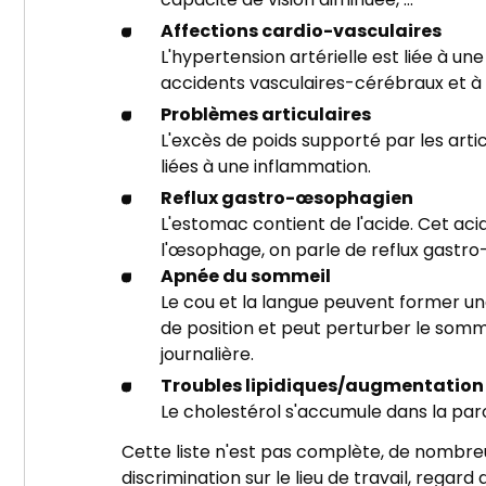
capacité de vision diminuée, ...
Affections cardio-vasculaires
L'hypertension artérielle est liée à u
accidents vasculaires-cérébraux et à 
Problèmes articulaires
L'excès de poids supporté par les arti
liées à une inflammation.
Reflux gastro-œsophagien
L'estomac contient de l'acide. Cet ac
l'œsophage, on parle de reflux gast
Apnée du sommeil
Le cou et la langue peuvent former un
de position et peut perturber le som
journalière.
Troubles lipidiques/augmentation 
Le cholestérol s'accumule dans la paroi
Cette liste n'est pas complète, de nombreu
discrimination sur le lieu de travail, regard