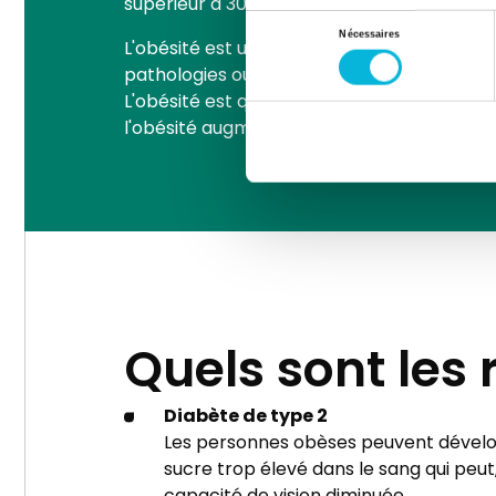
supérieur à 30.
Sélection
Nécessaires
L'obésité est un grave problème de santé e
du
pathologies ou comorbidités graves si elles
consentement
L'obésité est qualifiée de morbide quand l’
l'obésité augmente de manière considérab
Quels sont les 
Diabète de type 2
Les personnes obèses peuvent développ
sucre trop élevé dans le sang qui peut,