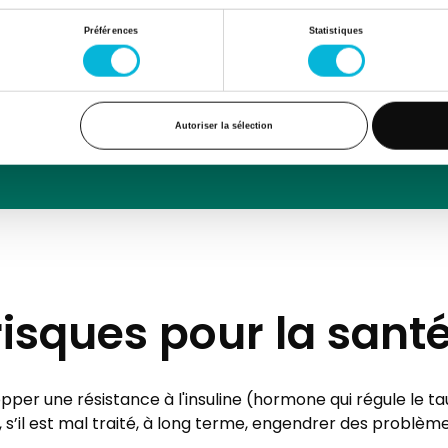
Préférences
Statistiques
t va de pair avec le risque d'une espérance de vie diminu
 ne sont pas traitées.
IMC est de > 40 ; le risque d'un ou plusieurs problèmes de
le. Ces comorbidités peuvent provoquer un handicap sé
Autoriser la sélection
risques pour la santé
er une résistance à l'insuline (hormone qui régule le ta
 s’il est mal traité, à long terme, engendrer des problème