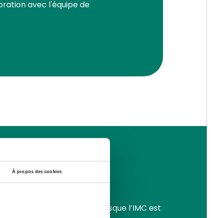
oration avec l'équipe de
À propos des cookies
aille)². On parle d’obésité lorsque l’IMC est