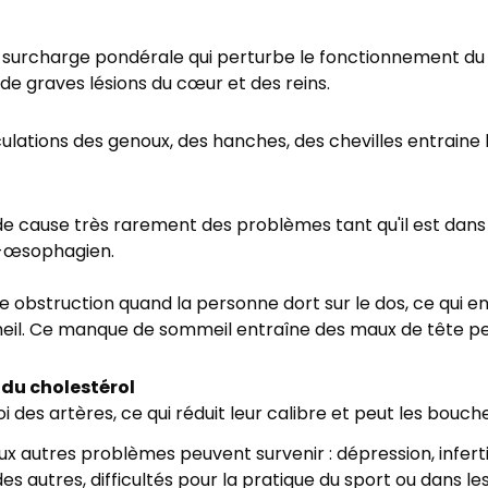
ne surcharge pondérale qui perturbe le fonctionnement du
de graves lésions du cœur et des reins.
culations des genoux, des hanches, des chevilles entraine
ide cause très rarement des problèmes tant qu'il est dans
ro-œsophagien.
e obstruction quand la personne dort sur le dos, ce qui e
meil. Ce manque de sommeil entraîne des maux de tête p
du cholestérol
 des artères, ce qui réduit leur calibre et peut les bouch
x autres problèmes peuvent survenir : dépression, inferti
 des autres, difficultés pour la pratique du sport ou dans les