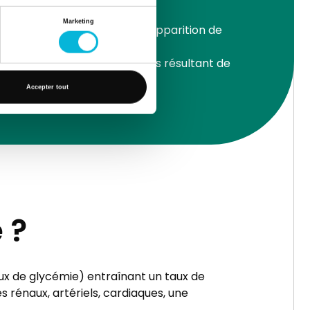
Marketing
ée ; elle s'accompagne de l'apparition de
 santé ou de maladies sérieuses résultant de
rieux ou même la mort.
Accepter tout
 ?
ux de glycémie) entraînant un taux de
s rénaux, artériels, cardiaques, une