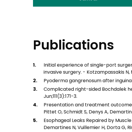
Publications
Initial experience of single-port surg
invasive surgery. - Kotzampassakis N, 
Pyoderma gangrenosum after inguinal he
Complicated right-sided Bochdalek hern
Jun;111(3):171-3.
Presentation and treatment outcome of 
Pittet O, Schmidt S, Denys A, Demarti
Esophageal Leaks Repaired by Muscle F
Demartines N, Vuillemier H, Dorta G, R