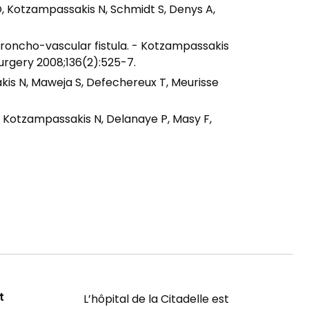
t O, Kotzampassakis N, Schmidt S, Denys A,
 broncho-vascular fistula. - Kotzampassakis
urgery 2008;136(2):525-7.
is N, Maweja S, Defechereux T, Meurisse
 Kotzampassakis N, Delanaye P, Masy F,
t
L’hôpital de la Citadelle est