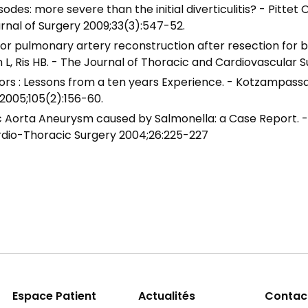
isodes: more severe than the initial diverticulitis? - Pitte
rnal of Surgery 2009;33(3):547-52.
 for pulmonary artery reconstruction after resection for
L, Ris HB. - The Journal of Thoracic and Cardiovascular S
s : Lessons from a ten years Experience. - Kotzampassak
 2005;105(2):156-60.
c Aorta Aneurysm caused by Salmonella: a Case Report. -
rdio-Thoracic Surgery 2004;26:225-227
Espace Patient
Actualités
Contac