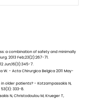
ass: a combination of safety and minimally
urg. 2013 Feb;23(2):267-71.
12 Jun;16(3):345-7.
a W. - Acta Chirurgica Belgica 2011 May-
n in older patients? - Kotzampassakis N,
53(3): 333-8.
akis N, Christodoulou M, Krueger T,