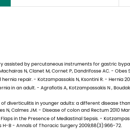
ery assisted by percutaneous instruments for gastric byp
Machairas N, Clanet M, Cornet P, Dandrifosse AC. - Obes S
rnia repair. - Kotzampassakis N, Ksontini R. - Hernia 20
ia in an adult. - Agrafiotis A, Kotzampassakis N , Boudak
diverticulitis in younger adults: a different disease tha
nes N, Calmes JM. - Disease of colon and Rectum 2010 Mar 
laps in the Presence of Mediastinal Sepsis. - Kotzampass
is H-B - Annals of Thoracic Surgery 2009;88(3):966-72.