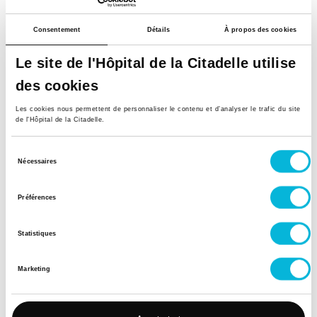
Contacter le service
Consentement
Détails
À propos des cookies
Le site de l'Hôpital de la Citadelle utilise
Retour à tous nos spécialistes
des cookies
Les cookies nous permettent de personnaliser le contenu et d’analyser le trafic du site
de l'Hôpital de la Citadelle.
Sélection
Nécessaires
du
consentement
Préférences
Soutenez notre Fondation
Statistiques
Votre don à la Fondation permet de
Marketing
financer des projets qui améliorent
directement le bien-être des patients et
leurs proches.