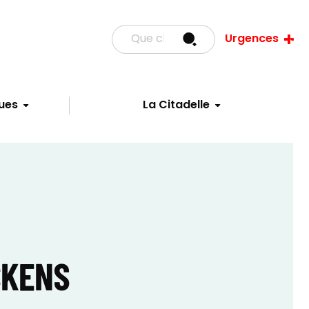
Urgences
ues
La Citadelle
RCKENS