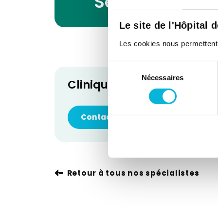
Services
Le site de l'Hôpital 
Les cookies nous permettent de
Sélection
Nécessaires
du
Clinique de l'Obésité
consentement
Contacter le service
Retour à tous nos spécialistes