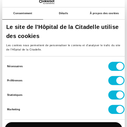
Mardi
Consentement
Détails
À propos des cookies
Matin
Le site de l'Hôpital de la Citadelle utilise
Après-midi
des cookies
Mercredi
Les cookies nous permettent de personnaliser le contenu et d’analyser le trafic du site
de l'Hôpital de la Citadelle.
Matin
Sélection
Nécessaires
Après-midi
du
consentement
Jeudi
Préférences
Matin
Statistiques
Après-midi
Marketing
Vendredi