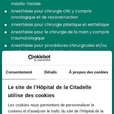
maxillo-faciale
Anesthésie pour chirurgie ORL y compris
oncologique et de reconstruction
Anesthésie pour chirurgie plastique et esthétique
Anesthésie pour le chirurgie de la main y compris
traumatologique
Anesthésie pour procédures chirurgicales et/ou
médicales en hospitalisation de jour.
Anesthésie pour chirurgie ophtalmologique y
compris chirurgie de la rétine.
Prise en charge « transversale » du patient
Consentement
Détails
À propos des cookies
polytraumisés. (Trauma center)
Compétence en nutrition clinique.
Le site de l'Hôpital de la Citadelle
Diagnostic et traitement de la douleur chronique,
utilise des cookies
avec approche pluridisciplinaire, centre
d’algologie et clinique de la douleur
Les cookies nous permettent de personnaliser le
contenu et d’analyser le trafic du site de l'Hôpital de la