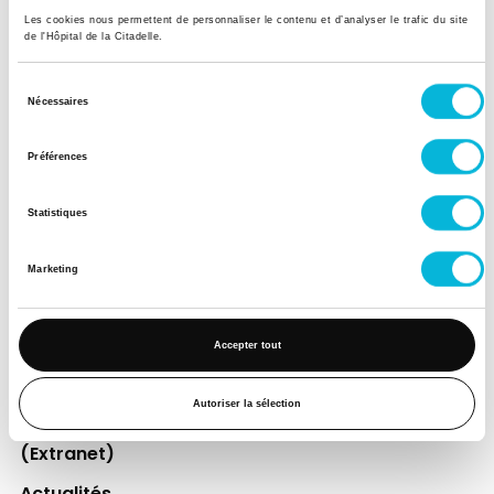
Les cookies nous permettent de personnaliser le contenu et d’analyser le trafic du site
de l'Hôpital de la Citadelle.
Soutenez notre Fondation
Sélection
Votre don à la Fondation permet de
Nécessaires
du
financer des projets qui améliorent
consentement
directement le bien-être des patients et
Préférences
leurs proches.
Statistiques
Découvrir la Fondation
Marketing
Espace Patient
Accepter tout
Professionnels de la santé
Jobs
Autoriser la sélection
Accès collaborateurs et médecins Citadelle
(Extranet)