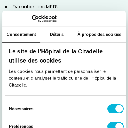
Evaluation des METS
Marche nordique
Il est précisé au patient, dès la première visite,
que le but n'est pas de ne plus avoir mal, mais
Consentement
Détails
À propos des cookies
bien de gérer la douleur grâce à une prise en
charge multidisciplinaire ainsi qu'une
Le site de l'Hôpital de la Citadelle
participation active déterminante du patient. Un
utilise des cookies
questionnaire de début de prise en charge est
réalisé (had, oswestry, tampa scale) et un
Les cookies nous permettent de personnaliser le
objectif à moyen terme (SMART) est défini avec
contenu et d’analyser le trafic du site de l'Hôpital de la
le patient. Il est important de remettre le
Citadelle.
patient en mouvement le plus rapidement
possible.
Sélection
Autres
Nécessaires
du
consentement
Atelier nutrition
Préférences