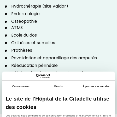
Hydrothérapie (site Valdor)
Endermologie
Ostéopathie
ATMS
École du dos
Orthèses et semelles
Prothèses
Revalidation et appareillage des amputés
Rééducation périnéale
Rééducation de la main et des nerfs
périphériques
Rééducation maxillo-faciale
Consentement
Détails
À propos des cookies
Rééducation de la fibromyalgie
Le site de l'Hôpital de la Citadelle utilise
Troubles de l’équilibre
des cookies
Les cookies nous permettent de personnaliser le contenu et d’analyser le trafic du site