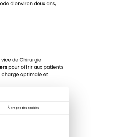
iode d’environ deux ans,
rvice de Chirurgie
ers
pour offrir aux patients
n charge optimale et
À propos des cookies
hnique et a levé le voile sur