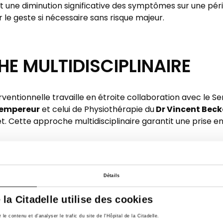
et une diminution significative des symptômes sur une pér
r le geste si nécessaire sans risque majeur.
E MULTIDISCIPLINAIRE
rventionnelle travaille en étroite collaboration avec le Se
Lempereur
Dr Vincent Beck
et celui de Physiothérapie du
. Cette approche multidisciplinaire garantit une prise e
OIR PLUS :
Détails
e la Citadelle utilise des cookies
 Qu4tre, a mis en avant de manière plus détaillée cette tec
e contenu et d’analyser le trafic du site de l'Hôpital de la Citadelle.