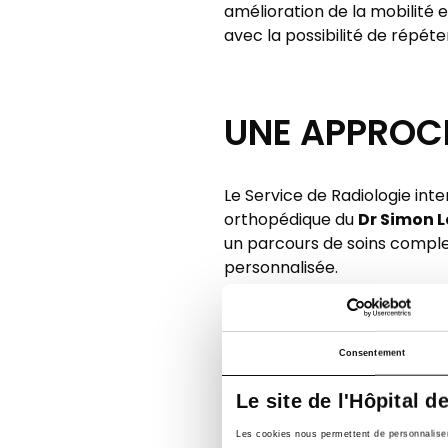
amélioration de la mobilité 
avec la possibilité de répéte
UNE APPROCH
Le Service de Radiologie inte
Dr Simon 
orthopédique du
un parcours de soins complet
personnalisée.
POUR EN SAV
Consentement
Le site de l'Hôpital d
L’émission
Vital
, diffusée sur
Les cookies nous permettent de personnaliser l