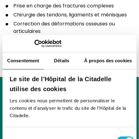
Prise en charge des fractures complexes
Chirurgie des tendons, ligaments et ménisques
Correction des déformations osseuses ou
articulaires
Chirurgie orthopédique du sportif
Chirurgie reconstructrice de l’appareil
locomoteur
Consentement
Détails
À propos des cookies
Le site de l'Hôpital de la Citadelle
Pathologies prises en
utilise des cookies
charge
Les cookies nous permettent de personnaliser le
contenu et d’analyser le trafic du site de l'Hôpital de la
Fractures et traumatismes ostéo-articulaires
Citadelle.
Arthrose (hanche, genou, épaule, cheville, etc.)
Lésions ligamentaires (genou, cheville, épaule)
Sélection