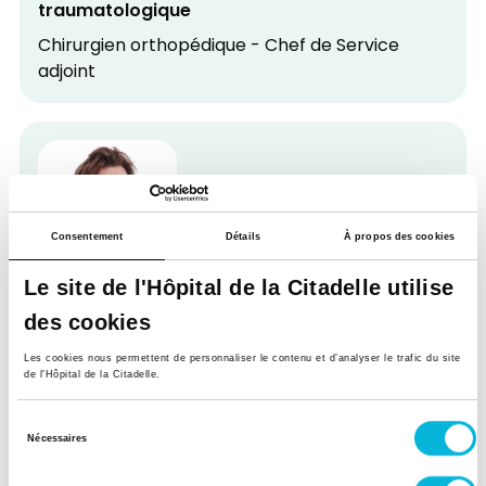
traumatologique
Chirurgien orthopédique - Chef de Service
adjoint
Consentement
Détails
À propos des cookies
Le site de l'Hôpital de la Citadelle utilise
Dr Hubert NICOLAS
des cookies
Service d'Urologie
Les cookies nous permettent de personnaliser le contenu et d’analyser le trafic du site
Urologue - Président du Département de
de l'Hôpital de la Citadelle.
Chirurgie
Sélection
Nécessaires
du
consentement