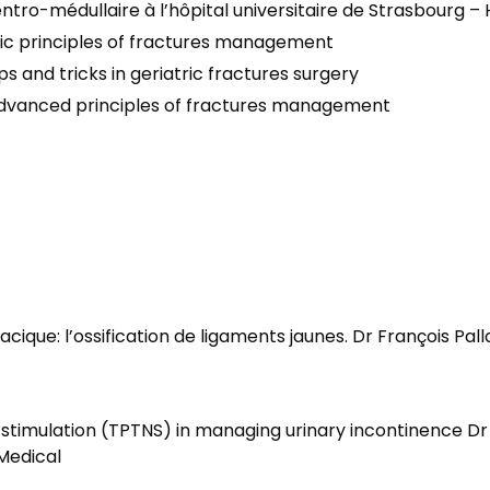
tro-médullaire à l’hôpital universitaire de Strasbourg –
sic principles of fractures management
 and tricks in geriatric fractures surgery
dvanced principles of fractures management
que: l’ossification de ligaments jaunes. Dr François Pallatz
timulation (TPTNS) in managing urinary incontinence Dr Bre
 Medical