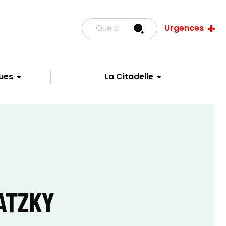
Urgences
ues
La Citadelle
LATZKY