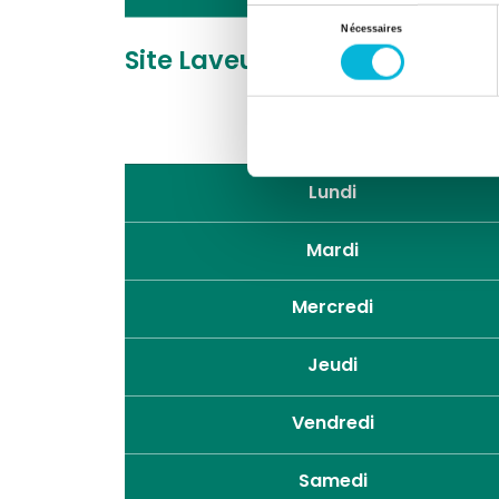
Sélection
Nécessaires
du
Site Laveu
Rue des Wallons 7
consentement
Lundi
Mardi
Mercredi
Jeudi
Vendredi
Samedi