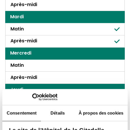
Après-midi
Mardi
Matin
Après-midi
Mercredi
Matin
Après-midi
Jeudi
Matin
Après-midi
Consentement
Détails
À propos des cookies
Vendredi