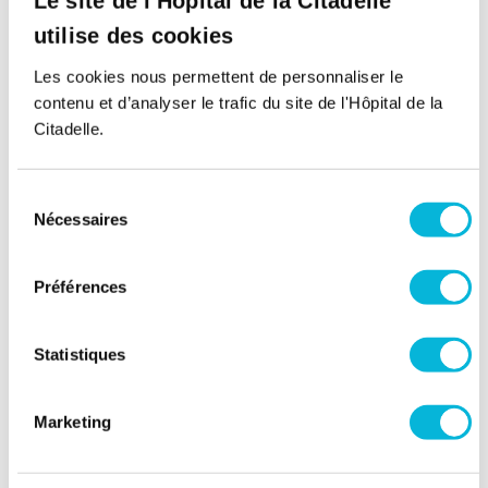
Le site de l'Hôpital de la Citadelle
Matin
utilise des cookies
Après-midi
Les cookies nous permettent de personnaliser le
contenu et d’analyser le trafic du site de l'Hôpital de la
Samedi
Citadelle.
Matin
Sélection
Après-midi
Nécessaires
du
consentement
Site Herstal
Préférences
Rue du Grand Puits 47,
4040, Herstal
Lundi
Statistiques
Matin
Marketing
Après-midi