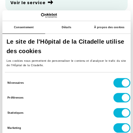
Voir le service
Centre de Procréation Médicalement
Assistée (CPMA)
Consentement
Détails
À propos des cookies
Voir le service
Le site de l'Hôpital de la Citadelle utilise
des cookies
Centre Lotus (Planning familial)
Les cookies nous permettent de personnaliser le contenu et d’analyser le trafic du site
de l'Hôpital de la Citadelle.
Voir le service
Sélection
Nécessaires
du
Chirurgie abdominale, endocrinienne, de
consentement
l'obésité et du sein
Préférences
Voir le service
Statistiques
Marketing
Chirurgie plastique, esthétique, sénologique